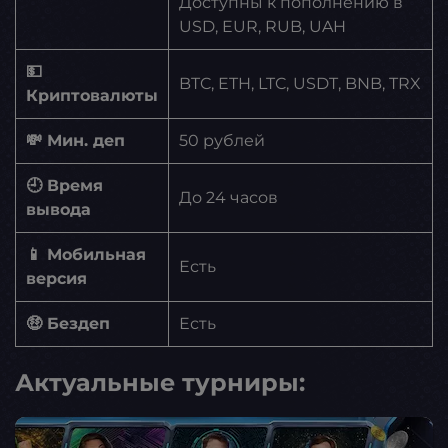
Доступны к пополнению в
USD, EUR, RUB, UAH
💵
BTC, ETH, LTC, USDT, BNB, TRX
Криптовалюты
💸 Мин. деп
50 рублей
🕘 Время
До 24 часов
вывода
📱 Мобильная
Есть
версия
🤑 Бездеп
Есть
Актуальные турниры: