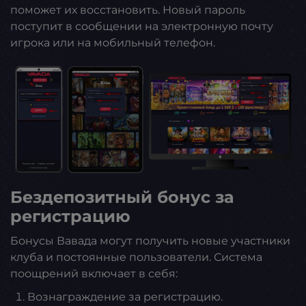
поможет их восстановить. Новый пароль
поступит в сообщении на электронную почту
игрока или на мобильный телефон.
Бездепозитный бонус за
pегистpацию
Бонусы Вавада могут получить новые участники
клуба и постоянные пользователи. Система
поощрений включает в себя:
Вознаграждение за регистрацию.