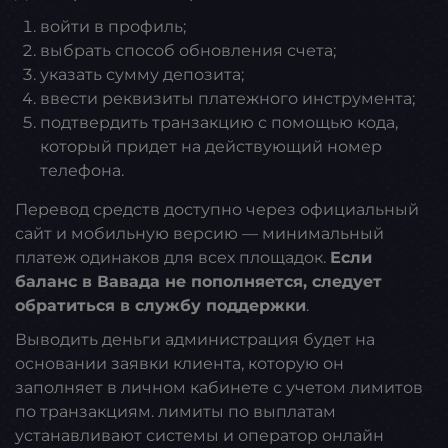
войти в профиль;
выбрать способ обновления счета;
указать сумму депозита;
ввести реквизиты платежного инструмента;
подтвердить транзакцию с помощью кода,
который придет на действующий номер
телефона.
Перевод средств доступно через официальный
сайт и мобильную версию — минимальный
платеж одинаков для всех площадок.
Если
баланс в Вавада не пополняется, следует
обратиться в службу поддержки
.
Выводить деньги администрация будет на
основании заявки клиента, которую он
заполняет в личном кабинете с учетом лимитов
по транзакциям. лимиты по выплатам
устанавливают системы и оператор онлайн