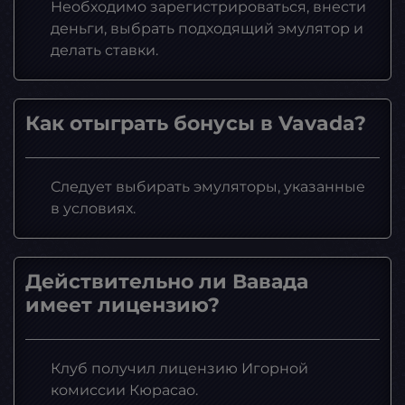
Необходимо зарегистрироваться, внести
деньги, выбрать подходящий эмулятор и
делать ставки.
Как отыграть бонусы в Vavada?
Следует выбирать эмуляторы, указанные
в условиях.
Действительно ли Вавада
имеет лицензию?
Клуб получил лицензию Игорной
комиссии Кюрасао.