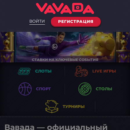
ВОЙТИ
РЕГИСТРАЦИЯ
СТАВКИ НА КЛЮЧЕВЫЕ СОБЫТИЯ
СЛОТЫ
LIVE ИГРЫ
СПОРТ
СТОЛЫ
ТУРНИРЫ
Вавада — официальный