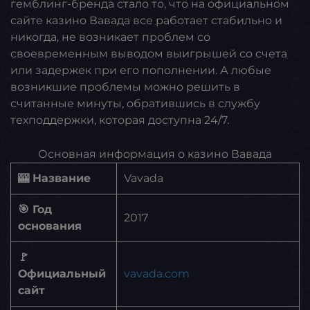
гемблинг-бренда стало то, что на официальном
сайте казино Вавада все работает стабильно и
никогда, не возникает проблем со
своевременным выводом выигрышей со счета
или задержек при его пополнении. А любые
возникшие проблемы можно решить в
считанные минуты, обратившись в службу
техподдержки, которая доступна 24/7.
Основная информация о казино Вавада
🎰 Название
Vavada
🎯 Год
2017
основания
🚩
Официальный
vavada.com
сайт