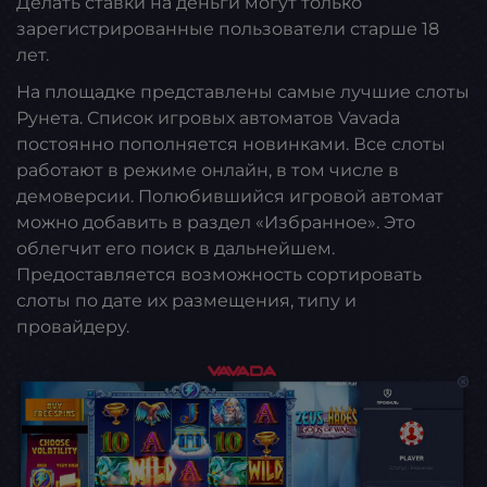
Делать ставки на деньги могут только
зарегистрированные пользователи старше 18
лет.
На площадке представлены самые лучшие слоты
Рунета. Список игровых автоматов Vavada
постоянно пополняется новинками. Все слоты
работают в режиме онлайн, в том числе в
демоверсии. Полюбившийся игровой автомат
можно добавить в раздел «Избранное». Это
облегчит его поиск в дальнейшем.
Предоставляется возможность сортировать
слоты по дате их размещения, типу и
провайдеру.